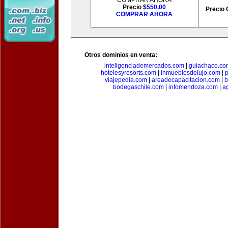
COMPRAR AHORA
Precio $
550.00
Precio 
COMPRAR AHORA
Otros dominios en venta:
inteligenciademercados.com
|
guiachaco.co
hotelesyresorts.com
|
inmueblesdelujo.com
|
p
viajepedia.com
|
areadecapacitacion.com
|
b
bodegaschile.com
|
infomendoza.com
|
a