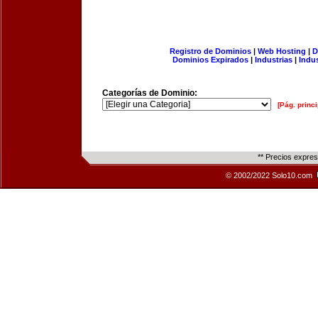
Registro de Dominios
|
Web Hosting
|
D
Dominios Expirados
|
Industrias
|
Indu
Categorías de Dominio:
[Pág. princi
** Precios expre
© 2002/2022 Solo10.com