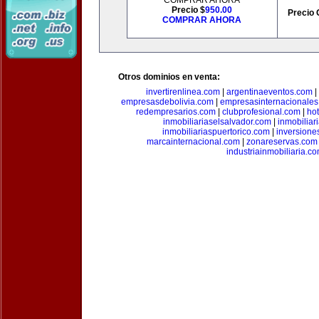
COMPRAR AHORA
Precio $
950.00
Precio 
COMPRAR AHORA
Otros dominios en venta:
invertirenlinea.com
|
argentinaeventos.com
|
empresasdebolivia.com
|
empresasinternacionale
redempresarios.com
|
clubprofesional.com
|
ho
inmobiliariaselsalvador.com
|
inmobilia
inmobiliariaspuertorico.com
|
inversione
marcainternacional.com
|
zonareservas.com
industriainmobiliaria.c