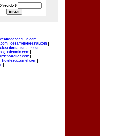
Ofrecido $
centrodeconsulta.com
|
s.com
|
desarrolloforestal.com
|
telesinternacionales.com
|
riasguatemala.com
|
sydesarrollos.com
|
|
hotelescozumel.com
|
om
|