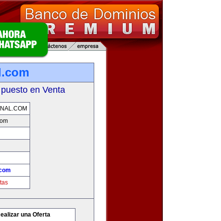
l.com
 puesto en Venta
ONAL.COM
com
.com
tas
ealizar una Oferta