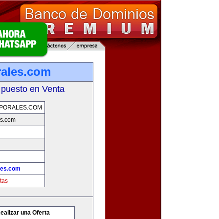
rales.com
 puesto en Venta
PORALES.COM
es.com
les.com
tas
ealizar una Oferta