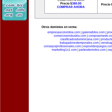
COMPRAR AHORA
Precio $
380.00
Precio 
COMPRAR AHORA
Otros dominios en venta:
empresascolombia.com
|
galeriafotos.com
|
pro
comercioeindustria.com
|
compraenweb.c
clasificadosdominicana.com
|
product
trabajadorestemporales.com
|
vendoa
consejosprofesionales.com
|
expovideojuegos.co
marketing1x1.com
|
partesdemotos.com
|
se