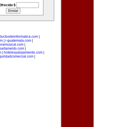
Ofrecido $
ductosdeinformatica.com
|
om
|
i-guatemala.com
|
oramusical.com
|
partamento.com
|
m
|
hotelesyalojamiento.com
|
guridadcomercial.com
|