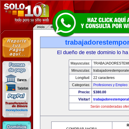
trabajadorestempo
El dueño de este dominio lo ha
Mayusculas:
TRABAJADORESTEM
Minusculas:
trabajadorestemporal
Longitud:
22 caracteres
Categorias:
Profesiones y Empleo
Precio:
$380.00
Visitar!
trabajadorestempora
Serán consideradas ofer
R