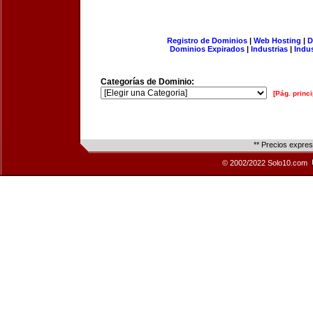
Registro de Dominios
|
Web Hosting
|
D
Dominios Expirados
|
Industrias
|
Indu
Categorías de Dominio:
[Pág. princi
** Precios expre
© 2002/2022 Solo10.com