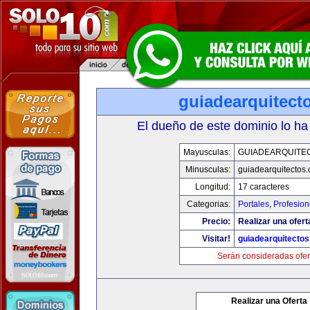
guiadearquitect
El dueño de este dominio lo ha
Mayusculas:
GUIADEARQUITE
Minusculas:
guiadearquitectos
Longitud:
17 caracteres
Categorias:
Portales
,
Profesio
Precio:
Realizar una ofert
Visitar!
guiadearquitecto
Serán consideradas ofer
Realizar una Oferta