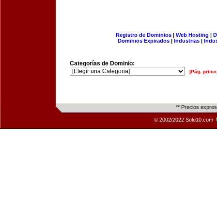
Registro de Dominios
|
Web Hosting
|
D
Dominios Expirados
|
Industrias
|
Indu
Categorías de Dominio:
[Pág. princi
** Precios expre
© 2002/2022 Solo10.com