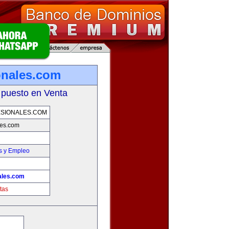
onales.com
 puesto en Venta
SIONALES.COM
les.com
s y Empleo
ales.com
tas