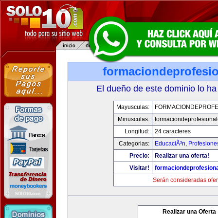
formaciondeprofesi
El dueño de este dominio lo ha
Mayusculas:
FORMACIONDEPROFE
Minusculas:
formaciondeprofesiona
Longitud:
24 caracteres
Categorias:
EducaciÃ³n
,
Profesione
Precio:
Realizar una oferta!
Visitar!
formaciondeprofesion
Serán consideradas ofer
Realizar una Oferta