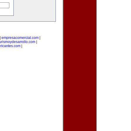
|
empresacomercial.com
|
urismoydesarrollo.com
|
bricantes.com
|