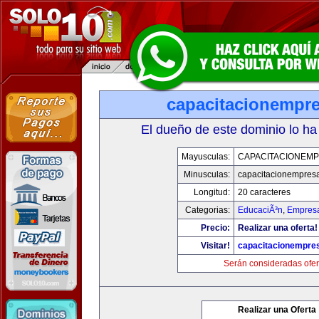
capacitacionempr
El dueño de este dominio lo ha
Mayusculas:
CAPACITACIONEM
Minusculas:
capacitacionempres
Longitud:
20 caracteres
Categorias:
EducaciÃ³n
,
Empresa
Precio:
Realizar una oferta!
Visitar!
capacitacionempre
Serán consideradas ofer
Realizar una Oferta